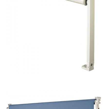
Tende da sole – a caduta 38