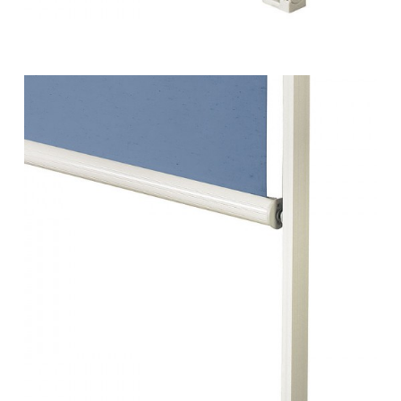
Tende da sole – a caduta 40