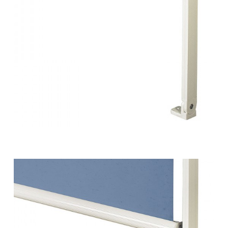
Tende da sole – a caduta 38