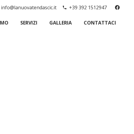
info@lanuovatendascic.it
+39 392 1512947
phone
AMO
SERVIZI
GALLERIA
CONTATTACI